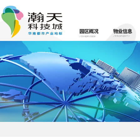
瀚天简介
物业介绍
园区规划
租赁信息
园区动态
区位优势
公共资源申
政策扶持
物业服务
名字来源
整体规划
交通网络
概况简述
产业定位
生活圈
理念与宗旨
教育圈
服务团队