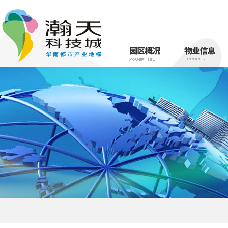
瀚天简介
物业介绍
园区规划
租赁信息
园区动态
区位优势
公共资源申
政策扶持
物业服务
名字来源
整体规划
交通网络
概况简述
产业定位
生活圈
理念与宗旨
教育圈
服务团队