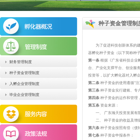
种子资金管理制
为了促进科技创新体系的建立
器孵化种子资金（以下简称种
第一条
根据《广东省科技企业
财务管理制度
台、产业化支撑平台、创业服务
种子资金管理制度
投资等，以扩大孵化器对入孵
第二条
种子资金的使用遵循“
入孵企业管理制度
第三条
种子资金实行建账、专
毕业企业管理制度
第四条
种子资金的运作和管理
第五条
资金来源：
一、 广东瀚天投资发展有
二、 种子资金的收益及增
第六条
种子资金按照有偿（债
第七条
种子资金申报条件：