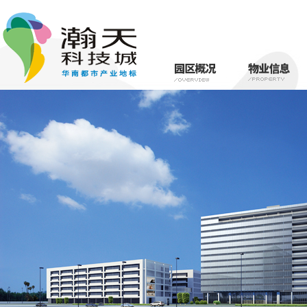
瀚天简介
物业介绍
园区规划
租赁信息
园区动态
区位优势
公共资源申
政策扶持
物业服务
名字来源
整体规划
交通网络
概况简述
产业定位
生活圈
理念与宗旨
教育圈
服务团队