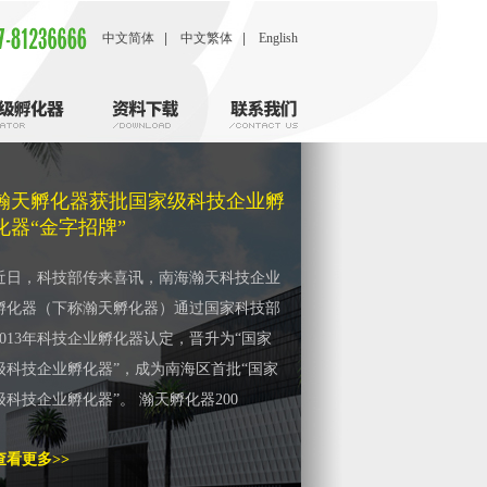
中文简体
|
中文繁体
|
English
服务
联系方式
资料下载
投诉与建议
瀚天孵化器获批国家级科技企业孵
投诉
化器“金字招牌”
建议
近日，科技部传来喜讯，南海瀚天科技企业
孵化器（下称瀚天孵化器）通过国家科技部
2013年科技企业孵化器认定，晋升为“国家
级科技企业孵化器”，成为南海区首批“国家
级科技企业孵化器”。 瀚天孵化器200
查看更多>>