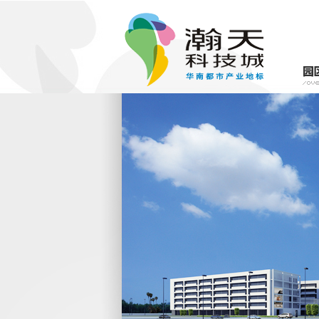
瀚天简介
物业介绍
园
租
名字来源
整
概况简述
产
理念与宗旨
服务团队