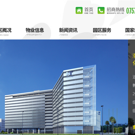
区规划
赁信息
园区动态
区位优势
公共资源申请
政策扶持
物业服务
企业集聚
视迅速递
工商注册
月租车辆缴费
人才服务
企业
体规划
交通网络
重点企业列表
人才政策
业定位
生活圈
企业黄页
教育圈
LOGO图